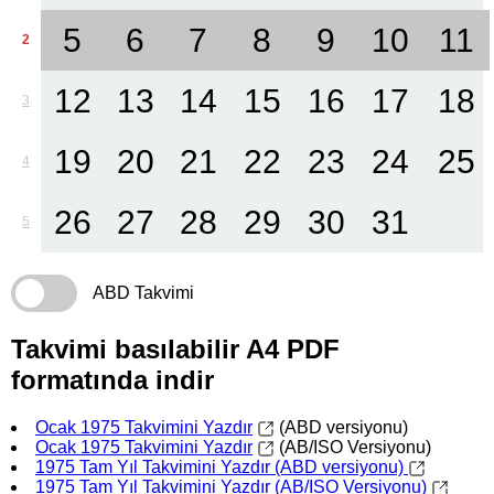
5
6
7
8
9
10
11
2
12
13
14
15
16
17
18
3
19
20
21
22
23
24
25
4
26
27
28
29
30
31
5
ABD Takvimi
Takvimi basılabilir A4 PDF
formatında indir
Ocak 1975 Takvimini Yazdır
(ABD versiyonu)
Ocak 1975 Takvimini Yazdır
(AB/ISO Versiyonu)
1975 Tam Yıl Takvimini Yazdır (ABD versiyonu)
1975 Tam Yıl Takvimini Yazdır (AB/ISO Versiyonu)