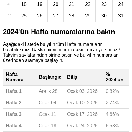
18
19
20
21
22
23
24
43
25
26
27
28
29
30
31
44
2024'ün Hafta numaralarına bakın
Aşağıdaki listede bu yılın tüm Hafta numaralarını
bulabilirsiniz. Başka bir yılın numarasını mı arıyorsunuz?
Takvim sayfalarından birine bakın ve bu yılın numaraları
üzerinden aramaya başlayın.
Hafta
%
Başlangıç
Bitiş
Numara
2024'ün
Hafta 1
Aralık 28
Ocak 03, 2026
0.82%
Hafta 2
Ocak 04
Ocak 10, 2026
2.74%
Hafta 3
Ocak 11
Ocak 17, 2026
4.66%
Hafta 4
Ocak 18
Ocak 24, 2026
6.58%