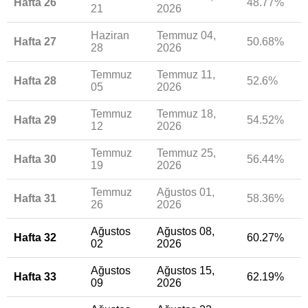
Hafta 26
48.77%
21
2026
Haziran
Temmuz 04,
Hafta 27
50.68%
28
2026
Temmuz
Temmuz 11,
Hafta 28
52.6%
05
2026
Temmuz
Temmuz 18,
Hafta 29
54.52%
12
2026
Temmuz
Temmuz 25,
Hafta 30
56.44%
19
2026
Temmuz
Ağustos 01,
Hafta 31
58.36%
26
2026
Ağustos
Ağustos 08,
Hafta 32
60.27%
02
2026
Ağustos
Ağustos 15,
Hafta 33
62.19%
09
2026