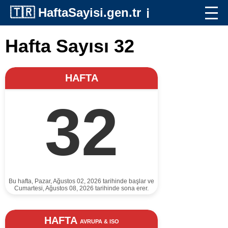
🇹🇷
HaftaSayisi.gen.tr
ℹ️
Hafta Sayısı 32
HAFTA
32
Bu hafta, Pazar, Ağustos 02, 2026 tarihinde başlar ve
Cumartesi, Ağustos 08, 2026 tarihinde sona erer.
HAFTA
AVRUPA & ISO