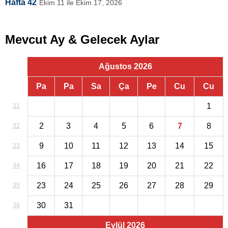
Hafta 42
Ekim 11 ile Ekim 17, 2026
Mevcut Ay & Gelecek Aylar
Ağustos 2026
Pa
Pa
Sa
Ça
Pe
Cu
Cu
1
31
2
3
4
5
6
7
8
32
9
10
11
12
13
14
15
33
16
17
18
19
20
21
22
34
23
24
25
26
27
28
29
35
30
31
36
Eylül 2026