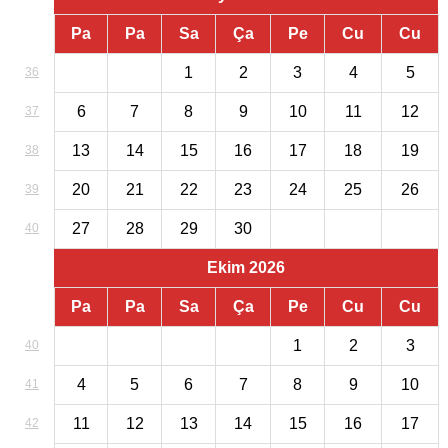
Pa
Pa
Sa
Ça
Pe
Cu
Cu
1
2
3
4
5
36
6
7
8
9
10
11
12
37
13
14
15
16
17
18
19
38
20
21
22
23
24
25
26
39
27
28
29
30
40
Ekim 2026
Pa
Pa
Sa
Ça
Pe
Cu
Cu
1
2
3
40
4
5
6
7
8
9
10
41
11
12
13
14
15
16
17
42