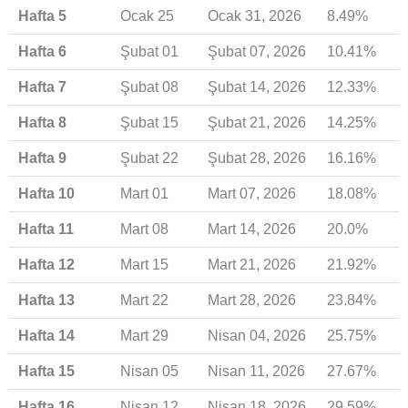
Hafta 5
Ocak 25
Ocak 31, 2026
8.49%
Hafta 6
Şubat 01
Şubat 07, 2026
10.41%
Hafta 7
Şubat 08
Şubat 14, 2026
12.33%
Hafta 8
Şubat 15
Şubat 21, 2026
14.25%
Hafta 9
Şubat 22
Şubat 28, 2026
16.16%
Hafta 10
Mart 01
Mart 07, 2026
18.08%
Hafta 11
Mart 08
Mart 14, 2026
20.0%
Hafta 12
Mart 15
Mart 21, 2026
21.92%
Hafta 13
Mart 22
Mart 28, 2026
23.84%
Hafta 14
Mart 29
Nisan 04, 2026
25.75%
Hafta 15
Nisan 05
Nisan 11, 2026
27.67%
Hafta 16
Nisan 12
Nisan 18, 2026
29.59%