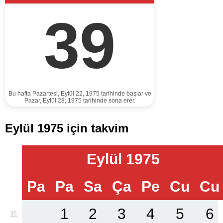
39
Bu hafta Pazartesi, Eylül 22, 1975 tarihinde başlar ve
Pazar, Eylül 28, 1975 tarihinde sona erer.
Eylül 1975 için takvim
Eylül 1975
Pa
Pa
Sa
Ça
Pe
Cu
Cu
1
2
3
4
5
6
36