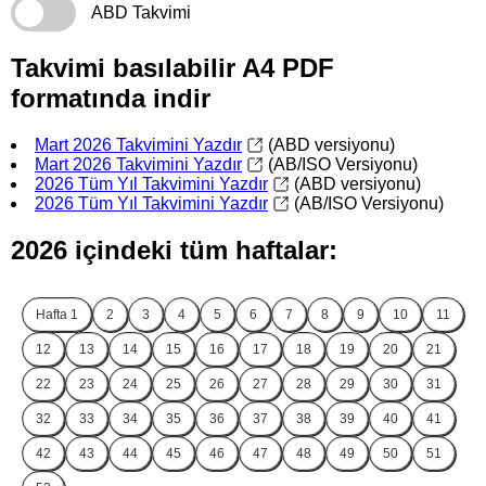
ABD Takvimi
Takvimi basılabilir A4 PDF
formatında indir
Mart 2026 Takvimini Yazdır
(ABD versiyonu)
Mart 2026 Takvimini Yazdır
(AB/ISO Versiyonu)
2026 Tüm Yıl Takvimini Yazdır
(ABD versiyonu)
2026 Tüm Yıl Takvimini Yazdır
(AB/ISO Versiyonu)
2026 içindeki tüm haftalar:
Hafta
1
2
3
4
5
6
7
8
9
10
11
12
13
14
15
16
17
18
19
20
21
22
23
24
25
26
27
28
29
30
31
32
33
34
35
36
37
38
39
40
41
42
43
44
45
46
47
48
49
50
51