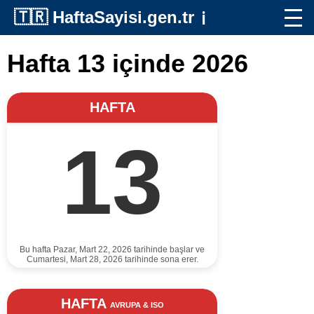
🇹🇷
HaftaSayisi.gen.tr
ℹ️
Hafta 13 içinde 2026
HAFTA
13
Bu hafta Pazar, Mart 22, 2026 tarihinde başlar ve
Cumartesi, Mart 28, 2026 tarihinde sona erer.
HAFTA
AVRUPA & ISO