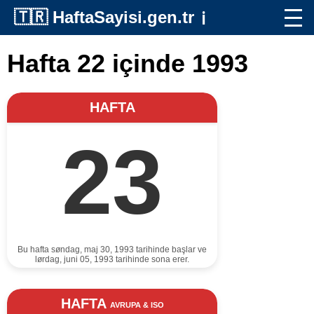
🇹🇷
HaftaSayisi.gen.tr
ℹ️
Hafta 22 içinde 1993
HAFTA
23
Bu hafta søndag, maj 30, 1993 tarihinde başlar ve
lørdag, juni 05, 1993 tarihinde sona erer.
HAFTA
AVRUPA & ISO