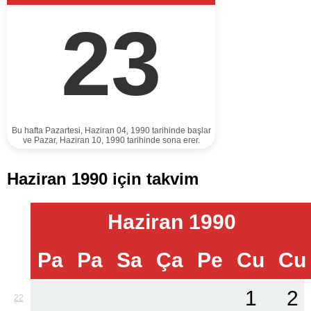
23
Bu hafta Pazartesi, Haziran 04, 1990 tarihinde başlar
ve Pazar, Haziran 10, 1990 tarihinde sona erer.
Haziran 1990 için takvim
Haziran 1990
Pa
Pa
Sa
Ça
Pe
Cu
Cu
1
2
22