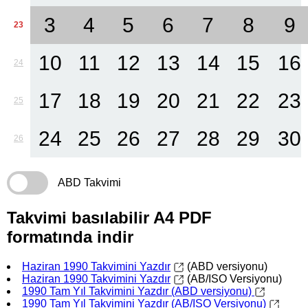
3
4
5
6
7
8
9
23
10
11
12
13
14
15
16
24
17
18
19
20
21
22
23
25
24
25
26
27
28
29
30
26
ABD Takvimi
Takvimi basılabilir A4 PDF
formatında indir
Haziran 1990 Takvimini Yazdır
(ABD versiyonu)
Haziran 1990 Takvimini Yazdır
(AB/ISO Versiyonu)
1990 Tam Yıl Takvimini Yazdır (ABD versiyonu)
1990 Tam Yıl Takvimini Yazdır (AB/ISO Versiyonu)