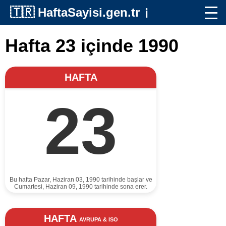
🇹🇷
HaftaSayisi.gen.tr
ℹ️
Hafta 23 içinde 1990
HAFTA
23
Bu hafta Pazar, Haziran 03, 1990 tarihinde başlar ve
Cumartesi, Haziran 09, 1990 tarihinde sona erer.
HAFTA
AVRUPA & ISO