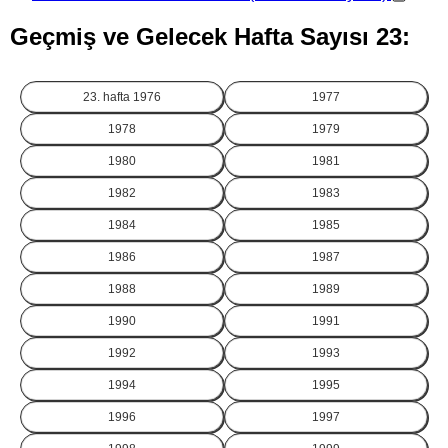
Geçmiş ve Gelecek Hafta Sayısı 23:
23. hafta
1976
1977
1978
1979
1980
1981
1982
1983
1984
1985
1986
1987
1988
1989
1990
1991
1992
1993
1994
1995
1996
1997