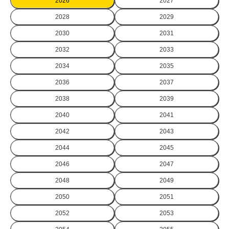
2026
2027
2028
2029
2030
2031
2032
2033
2034
2035
2036
2037
2038
2039
2040
2041
2042
2043
2044
2045
2046
2047
2048
2049
2050
2051
2052
2053