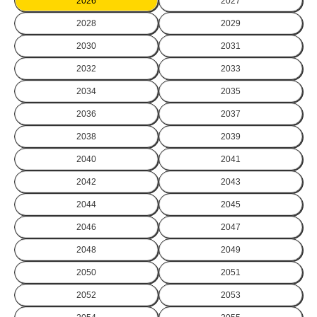
2026
2027
2028
2029
2030
2031
2032
2033
2034
2035
2036
2037
2038
2039
2040
2041
2042
2043
2044
2045
2046
2047
2048
2049
2050
2051
2052
2053