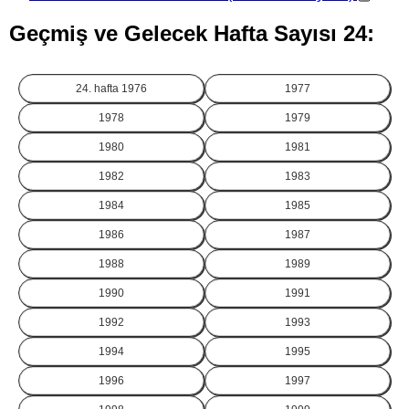
Geçmiş ve Gelecek Hafta Sayısı 24:
24. hafta
1976
1977
1978
1979
1980
1981
1982
1983
1984
1985
1986
1987
1988
1989
1990
1991
1992
1993
1994
1995
1996
1997