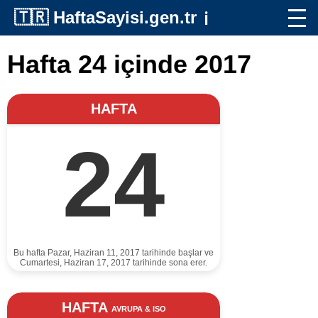
🇹🇷
HaftaSayisi.gen.tr
ℹ️
Hafta 24 içinde 2017
HAFTA
24
Bu hafta Pazar, Haziran 11, 2017 tarihinde başlar ve
Cumartesi, Haziran 17, 2017 tarihinde sona erer.
HAFTA
AVRUPA & ISO