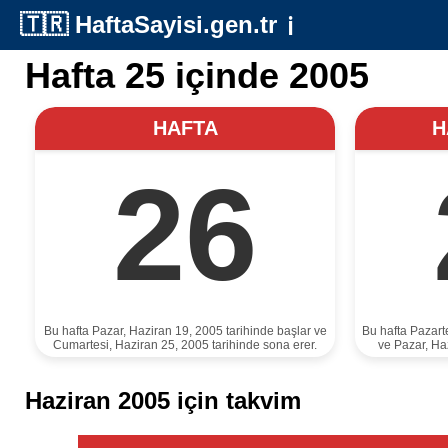
🇹🇷
HaftaSayisi.gen.tr
ℹ️
Hafta 25 içinde 2005
HAFTA
H
26
Bu hafta Pazar, Haziran 19, 2005 tarihinde başlar ve
Bu hafta Pazart
Cumartesi, Haziran 25, 2005 tarihinde sona erer.
ve Pazar, Ha
Haziran 2005 için takvim