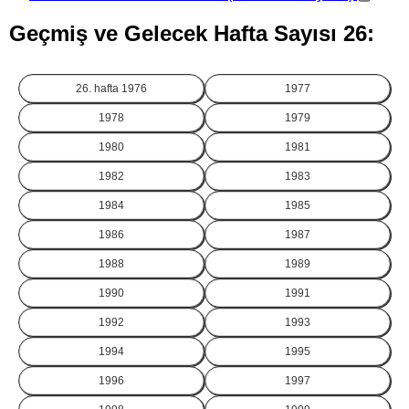
Geçmiş ve Gelecek Hafta Sayısı 26:
26. hafta
1976
1977
1978
1979
1980
1981
1982
1983
1984
1985
1986
1987
1988
1989
1990
1991
1992
1993
1994
1995
1996
1997