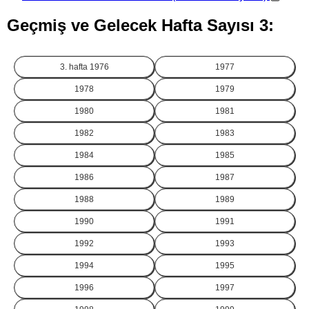
Geçmiş ve Gelecek Hafta Sayısı 3:
3. hafta
1976
1977
1978
1979
1980
1981
1982
1983
1984
1985
1986
1987
1988
1989
1990
1991
1992
1993
1994
1995
1996
1997