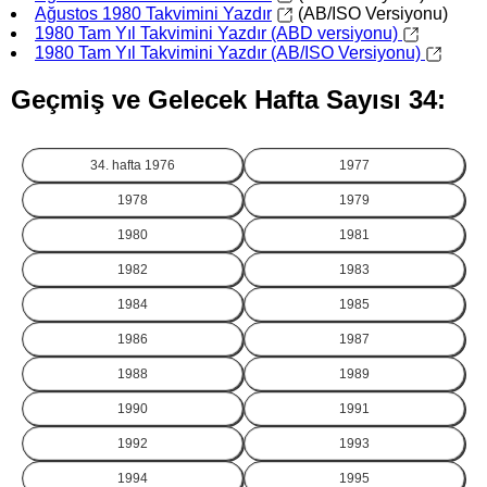
Ağustos 1980 Takvimini Yazdır
(AB/ISO Versiyonu)
1980 Tam Yıl Takvimini Yazdır (ABD versiyonu)
1980 Tam Yıl Takvimini Yazdır (AB/ISO Versiyonu)
Geçmiş ve Gelecek Hafta Sayısı 34:
34. hafta
1976
1977
1978
1979
1980
1981
1982
1983
1984
1985
1986
1987
1988
1989
1990
1991
1992
1993
1994
1995