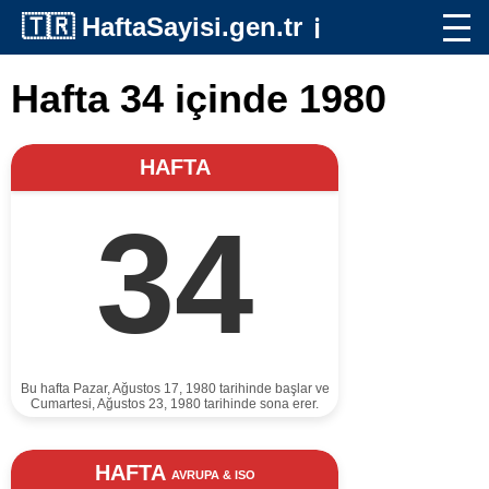
🇹🇷
HaftaSayisi.gen.tr
ℹ️
Hafta 34 içinde 1980
HAFTA
34
Bu hafta Pazar, Ağustos 17, 1980 tarihinde başlar ve
Cumartesi, Ağustos 23, 1980 tarihinde sona erer.
HAFTA
AVRUPA & ISO