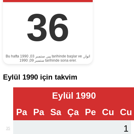
36
Bu hafta پير, ستمبر 03, 1990 tarihinde başlar ve اتوار,
ستمبر 09, 1990 tarihinde sona erer.
Eylül 1990 için takvim
Eylül 1990
Pa
Pa
Sa
Ça
Pe
Cu
Cu
1
35