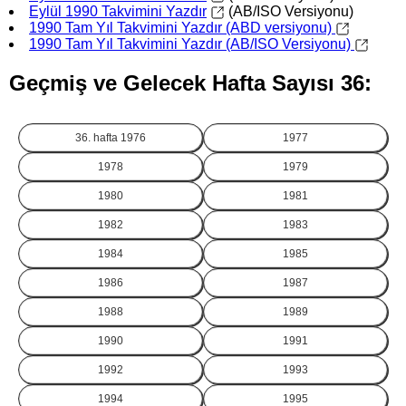
Eylül 1990 Takvimini Yazdır
(AB/ISO Versiyonu)
1990 Tam Yıl Takvimini Yazdır (ABD versiyonu)
1990 Tam Yıl Takvimini Yazdır (AB/ISO Versiyonu)
Geçmiş ve Gelecek Hafta Sayısı 36:
36. hafta
1976
1977
1978
1979
1980
1981
1982
1983
1984
1985
1986
1987
1988
1989
1990
1991
1992
1993
1994
1995