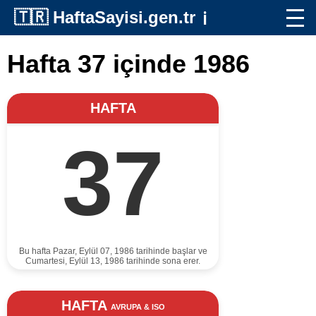
🇹🇷
HaftaSayisi.gen.tr
ℹ️
Hafta 37 içinde 1986
HAFTA
37
Bu hafta Pazar, Eylül 07, 1986 tarihinde başlar ve
Cumartesi, Eylül 13, 1986 tarihinde sona erer.
HAFTA
AVRUPA & ISO