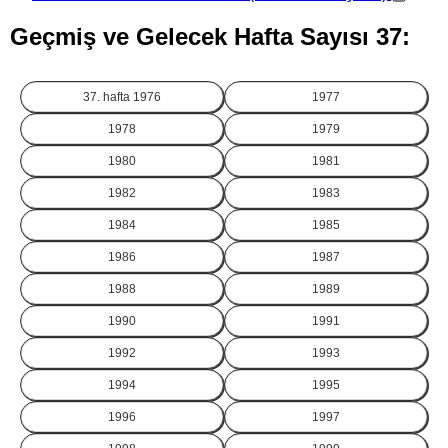
Geçmiş ve Gelecek Hafta Sayısı 37:
37. hafta
1976
1977
1978
1979
1980
1981
1982
1983
1984
1985
1986
1987
1988
1989
1990
1991
1992
1993
1994
1995
1996
1997