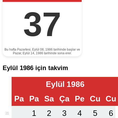
37
Bu hafta Pazartesi, Eylül 08, 1986 tarihinde başlar ve
Pazar, Eylül 14, 1986 tarihinde sona erer.
Eylül 1986 için takvim
Eylül 1986
Pa
Pa
Sa
Ça
Pe
Cu
Cu
1
2
3
4
5
6
36