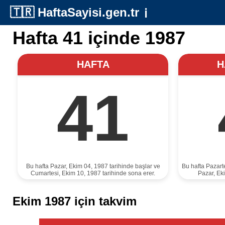
🇹🇷
HaftaSayisi.gen.tr
ℹ️
Hafta 41 içinde 1987
HAFTA
H
41
Bu hafta Pazar, Ekim 04, 1987 tarihinde başlar ve
Bu hafta Pazart
Cumartesi, Ekim 10, 1987 tarihinde sona erer.
Pazar, Ek
Ekim 1987 için takvim