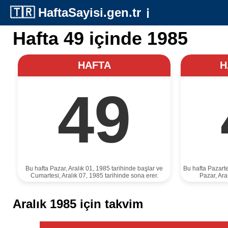
🇹🇷
HaftaSayisi.gen.tr
ℹ️
Hafta 49 içinde 1985
HAFTA
H
49
Bu hafta Pazar, Aralık 01, 1985 tarihinde başlar ve
Bu hafta Pazarte
Cumartesi, Aralık 07, 1985 tarihinde sona erer.
Pazar, Ara
Aralık 1985 için takvim