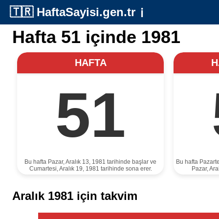
🇹🇷
HaftaSayisi.gen.tr
ℹ️
Hafta 51 içinde 1981
HAFTA
H
51
Bu hafta Pazar, Aralık 13, 1981 tarihinde başlar ve
Bu hafta Pazarte
Cumartesi, Aralık 19, 1981 tarihinde sona erer.
Pazar, Ara
Aralık 1981 için takvim