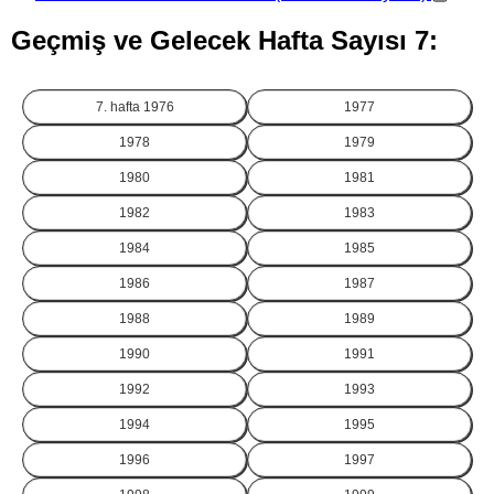
Geçmiş ve Gelecek Hafta Sayısı 7:
7. hafta
1976
1977
1978
1979
1980
1981
1982
1983
1984
1985
1986
1987
1988
1989
1990
1991
1992
1993
1994
1995
1996
1997