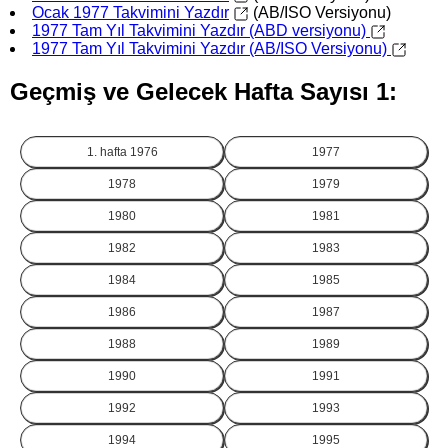
Ocak 1977 Takvimini Yazdır
(AB/ISO Versiyonu)
1977 Tam Yıl Takvimini Yazdır (ABD versiyonu)
1977 Tam Yıl Takvimini Yazdır (AB/ISO Versiyonu)
Geçmiş ve Gelecek Hafta Sayısı 1:
1. hafta
1976
1977
1978
1979
1980
1981
1982
1983
1984
1985
1986
1987
1988
1989
1990
1991
1992
1993
1994
1995