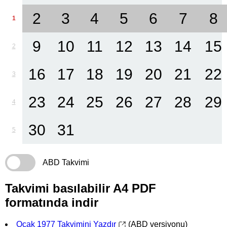
2
3
4
5
6
7
8
1
9
10
11
12
13
14
15
2
16
17
18
19
20
21
22
3
23
24
25
26
27
28
29
4
30
31
5
ABD Takvimi
Takvimi basılabilir A4 PDF
formatında indir
Ocak 1977 Takvimini Yazdır
(ABD versiyonu)