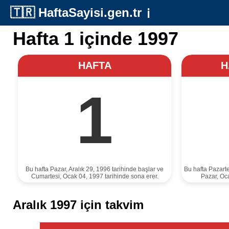
🇹🇷
HaftaSayisi.gen.tr
ℹ️
Hafta 1 içinde 1997
HAFTA
H
1
Bu hafta Pazar, Aralık 29, 1996 tarihinde başlar ve
Bu hafta Pazarte
Cumartesi, Ocak 04, 1997 tarihinde sona erer.
Pazar, Oca
Aralık 1997 için takvim