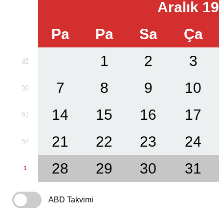
Aralık 1
Pa
Pa
Sa
Ça
1
2
3
49
7
8
9
10
50
14
15
16
17
51
21
22
23
24
52
28
29
30
31
1
ABD Takvimi