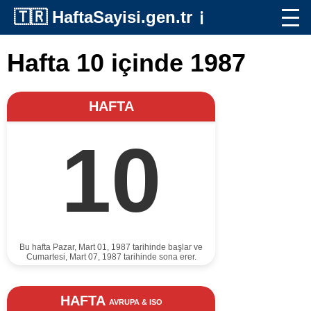
🇹🇷
HaftaSayisi.gen.tr
ℹ️
Hafta 10 içinde 1987
HAFTA
10
Bu hafta Pazar, Mart 01, 1987 tarihinde başlar ve
Cumartesi, Mart 07, 1987 tarihinde sona erer.
HAFTA
AVRUPA & ISO