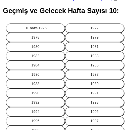
Geçmiş ve Gelecek Hafta Sayısı 10:
10. hafta
1976
1977
1978
1979
1980
1981
1982
1983
1984
1985
1986
1987
1988
1989
1990
1991
1992
1993
1994
1995
1996
1997