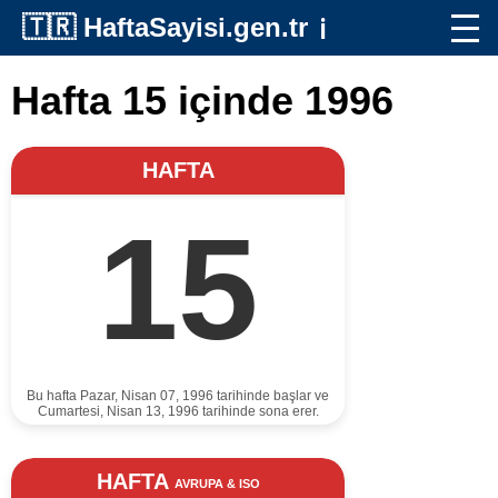
🇹🇷
HaftaSayisi.gen.tr
ℹ️
Hafta 15 içinde 1996
HAFTA
15
Bu hafta Pazar, Nisan 07, 1996 tarihinde başlar ve
Cumartesi, Nisan 13, 1996 tarihinde sona erer.
HAFTA
AVRUPA & ISO