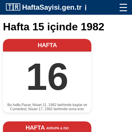
🇹🇷
HaftaSayisi.gen.tr
ℹ️
Hafta 15 içinde 1982
HAFTA
16
Bu hafta Pazar, Nisan 11, 1982 tarihinde başlar ve
Cumartesi, Nisan 17, 1982 tarihinde sona erer.
HAFTA
AVRUPA & ISO