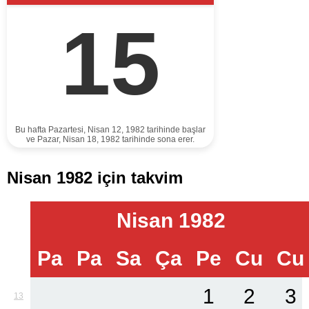
15
Bu hafta Pazartesi, Nisan 12, 1982 tarihinde başlar
ve Pazar, Nisan 18, 1982 tarihinde sona erer.
Nisan 1982 için takvim
Nisan 1982
Pa
Pa
Sa
Ça
Pe
Cu
Cu
1
2
3
13