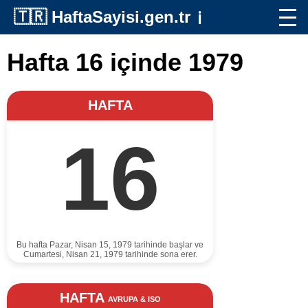
🇹🇷
HaftaSayisi.gen.tr
ℹ️
Hafta 16 içinde 1979
HAFTA
16
Bu hafta Pazar, Nisan 15, 1979 tarihinde başlar ve
Cumartesi, Nisan 21, 1979 tarihinde sona erer.
HAFTA
AVRUPA & ISO