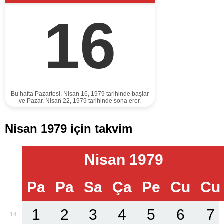
16
Bu hafta Pazartesi, Nisan 16, 1979 tarihinde başlar
ve Pazar, Nisan 22, 1979 tarihinde sona erer.
Nisan 1979 için takvim
Nisan 1979
Pa
Pa
Sa
Ça
Pe
Cu
Cu
1
2
3
4
5
6
7
14