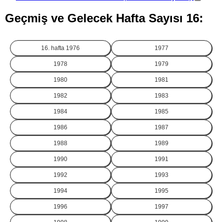
Geçmiş ve Gelecek Hafta Sayısı 16:
16. hafta
1976
1977
1978
1979
1980
1981
1982
1983
1984
1985
1986
1987
1988
1989
1990
1991
1992
1993
1994
1995
1996
1997