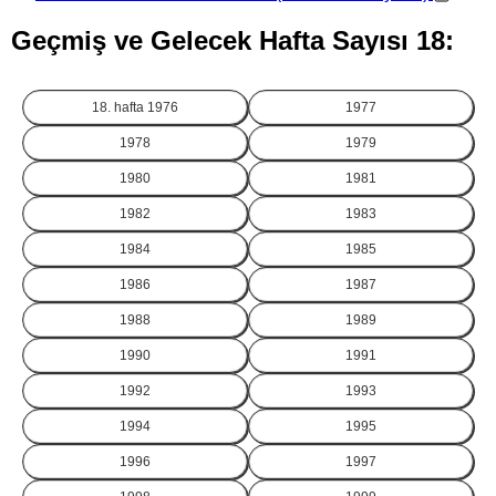
Geçmiş ve Gelecek Hafta Sayısı 18:
18. hafta
1976
1977
1978
1979
1980
1981
1982
1983
1984
1985
1986
1987
1988
1989
1990
1991
1992
1993
1994
1995
1996
1997