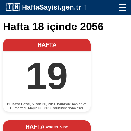
🇹🇷
HaftaSayisi.gen.tr
ℹ️
Hafta 18 içinde 2056
HAFTA
19
Bu hafta Pazar, Nisan 30, 2056 tarihinde başlar ve
Cumartesi, Mayıs 06, 2056 tarihinde sona erer.
HAFTA
AVRUPA & ISO