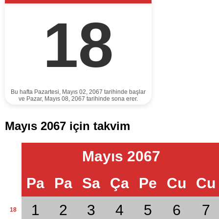
18
Bu hafta Pazartesi, Mayıs 02, 2067 tarihinde başlar
ve Pazar, Mayıs 08, 2067 tarihinde sona erer.
Mayıs 2067 için takvim
Mayıs 2067
Pa
Pa
Sa
Ça
Pe
Cu
Cu
1
2
3
4
5
6
7
18