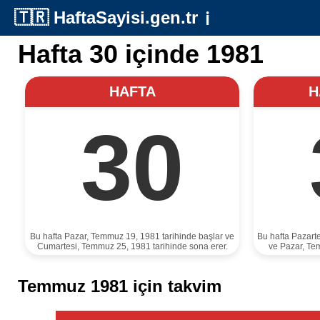
🇹🇷
HaftaSayisi.gen.tr
ℹ️
Hafta 30 içinde 1981
HAFTA
H
30
Bu hafta Pazar, Temmuz 19, 1981 tarihinde başlar ve
Bu hafta Pazart
Cumartesi, Temmuz 25, 1981 tarihinde sona erer.
ve Pazar, Te
Temmuz 1981 için takvim