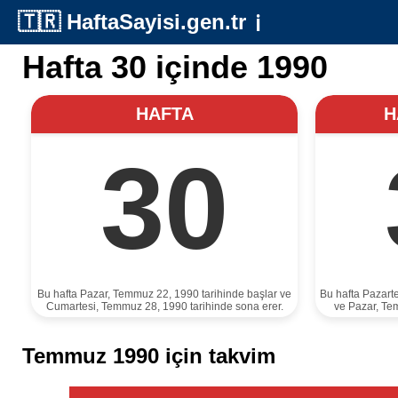
🇹🇷
HaftaSayisi.gen.tr
ℹ️
Hafta 30 içinde 1990
HAFTA
H
30
Bu hafta Pazar, Temmuz 22, 1990 tarihinde başlar ve
Bu hafta Pazart
Cumartesi, Temmuz 28, 1990 tarihinde sona erer.
ve Pazar, Te
Temmuz 1990 için takvim