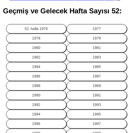
Geçmiş ve Gelecek Hafta Sayısı 52:
52. hafta
1976
1977
1978
1979
1980
1981
1982
1983
1984
1985
1986
1987
1988
1989
1990
1991
1992
1993
1994
1995
1996
1997