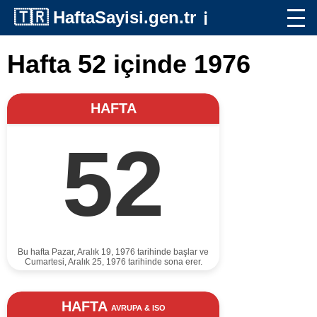
🇹🇷
HaftaSayisi.gen.tr
ℹ️
Hafta 52 içinde 1976
HAFTA
52
Bu hafta Pazar, Aralık 19, 1976 tarihinde başlar ve
Cumartesi, Aralık 25, 1976 tarihinde sona erer.
HAFTA
AVRUPA & ISO