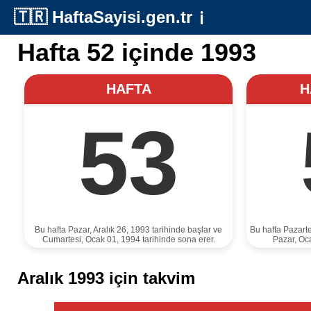
🇹🇷
HaftaSayisi.gen.tr
ℹ️
Hafta 52 içinde 1993
HAFTA
H
53
Bu hafta Pazar, Aralık 26, 1993 tarihinde başlar ve
Bu hafta Pazarte
Cumartesi, Ocak 01, 1994 tarihinde sona erer.
Pazar, Oca
Aralık 1993 için takvim