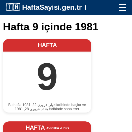
🇹🇷
HaftaSayisi.gen.tr
ℹ️
Hafta 9 içinde 1981
HAFTA
9
Bu hafta اتوار, فروری 22, 1981 tarihinde başlar ve
هفته, فروری 28, 1981 tarihinde sona erer.
HAFTA
AVRUPA & ISO