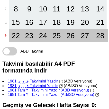
8
9
10
11
12
13
14
7
15
16
17
18
19
20
21
8
22
23
24
25
26
27
28
9
ABD Takvimi
Takvimi basılabilir A4 PDF
formatında indir
فروری 1981 Takvimini Yazdır
(ABD versiyonu)
فروری 1981 Takvimini Yazdır
(AB/ISO Versiyonu)
1981 Tam Yıl Takvimini Yazdır (ABD versiyonu)
1981 Tam Yıl Takvimini Yazdır (AB/ISO Versiyonu)
Geçmiş ve Gelecek Hafta Sayısı 9: