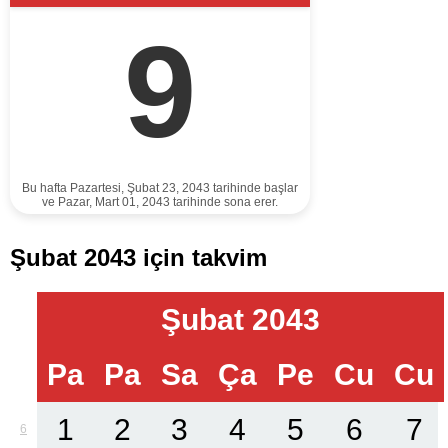
9
Bu hafta Pazartesi, Şubat 23, 2043 tarihinde başlar
ve Pazar, Mart 01, 2043 tarihinde sona erer.
Şubat 2043 için takvim
Şubat 2043
Pa
Pa
Sa
Ça
Pe
Cu
Cu
1
2
3
4
5
6
7
6