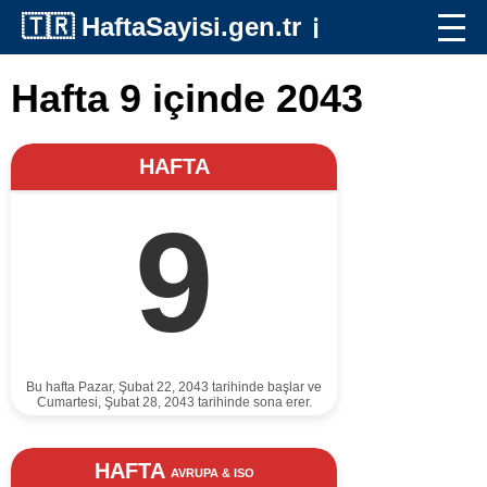
🇹🇷
HaftaSayisi.gen.tr
ℹ️
Hafta 9 içinde 2043
HAFTA
9
Bu hafta Pazar, Şubat 22, 2043 tarihinde başlar ve
Cumartesi, Şubat 28, 2043 tarihinde sona erer.
HAFTA
AVRUPA & ISO