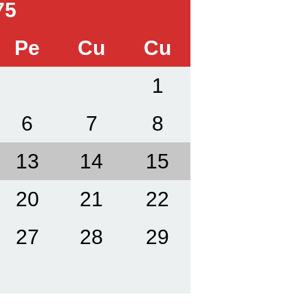
75
Pe
Cu
Cu
1
6
7
8
13
14
15
20
21
22
27
28
29