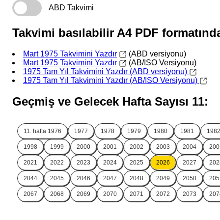
ABD Takvimi
Takvimi basılabilir A4 PDF formatında
Mart 1975 Takvimini Yazdır
(ABD versiyonu)
Mart 1975 Takvimini Yazdır
(AB/ISO Versiyonu)
1975 Tam Yıl Takvimini Yazdır (ABD versiyonu)
1975 Tam Yıl Takvimini Yazdır (AB/ISO Versiyonu)
Geçmiş ve Gelecek Hafta Sayısı 11:
11. hafta
1976
1977
1978
1979
1980
1981
198
1998
1999
2000
2001
2002
2003
2004
200
2021
2022
2023
2024
2025
2026
2027
202
2044
2045
2046
2047
2048
2049
2050
205
2067
2068
2069
2070
2071
2072
2073
207