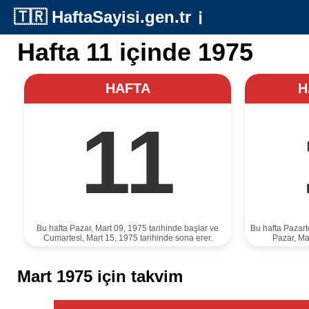
🇹🇷
HaftaSayisi.gen.tr
ℹ️
Hafta 11 içinde 1975
HAFTA
H
11
Bu hafta Pazar, Mart 09, 1975 tarihinde başlar ve
Bu hafta Pazart
Cumartesi, Mart 15, 1975 tarihinde sona erer.
Pazar, Ma
Mart 1975 için takvim