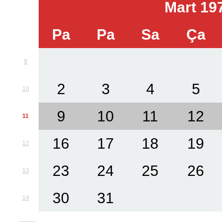
Mart 19
Pa
Pa
Sa
Ça
9
2
3
4
5
10
9
10
11
12
11
16
17
18
19
12
23
24
25
26
13
30
31
14