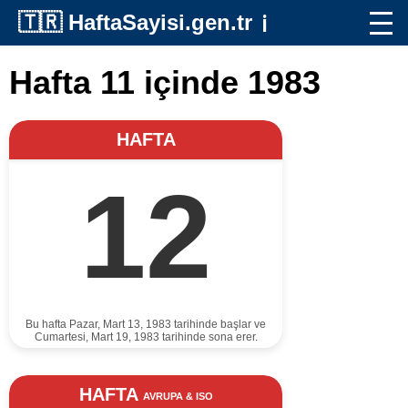
🇹🇷
HaftaSayisi.gen.tr
ℹ️
Hafta 11 içinde 1983
HAFTA
12
Bu hafta Pazar, Mart 13, 1983 tarihinde başlar ve
Cumartesi, Mart 19, 1983 tarihinde sona erer.
HAFTA
AVRUPA & ISO