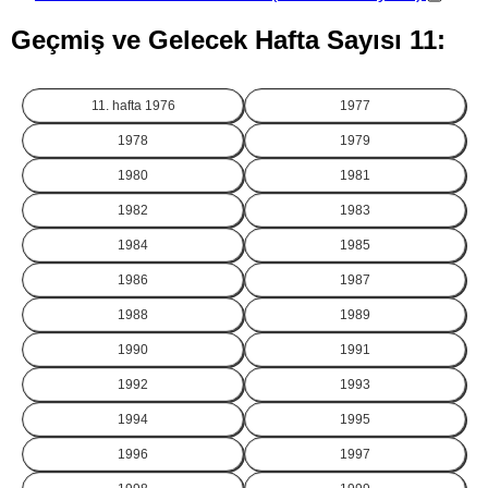
Geçmiş ve Gelecek Hafta Sayısı 11:
11. hafta
1976
1977
1978
1979
1980
1981
1982
1983
1984
1985
1986
1987
1988
1989
1990
1991
1992
1993
1994
1995
1996
1997