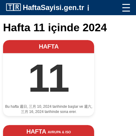
🇹🇷
HaftaSayisi.gen.tr
ℹ️
Hafta 11 içinde 2024
HAFTA
11
Bu hafta 週日, 三月 10, 2024 tarihinde başlar ve 週六,
三月 16, 2024 tarihinde sona erer.
HAFTA
AVRUPA & ISO