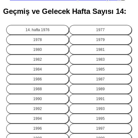
Geçmiş ve Gelecek Hafta Sayısı 14:
14. hafta
1976
1977
1978
1979
1980
1981
1982
1983
1984
1985
1986
1987
1988
1989
1990
1991
1992
1993
1994
1995
1996
1997