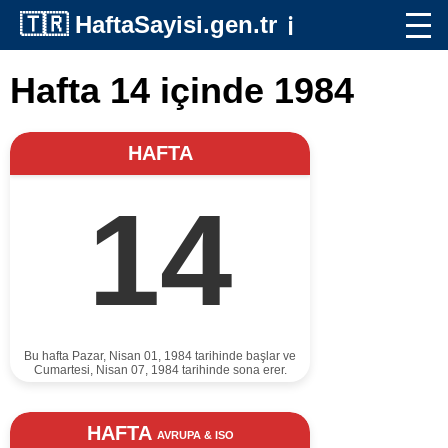
🇹🇷
HaftaSayisi.gen.tr
ℹ️
Hafta 14 içinde 1984
HAFTA
14
Bu hafta Pazar, Nisan 01, 1984 tarihinde başlar ve
Cumartesi, Nisan 07, 1984 tarihinde sona erer.
HAFTA
AVRUPA & ISO