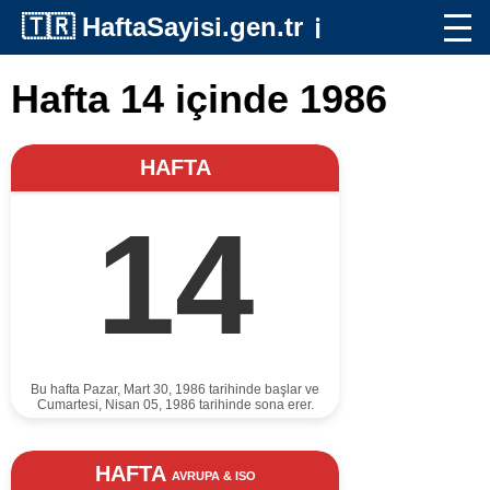
🇹🇷
HaftaSayisi.gen.tr
ℹ️
Hafta 14 içinde 1986
HAFTA
14
Bu hafta Pazar, Mart 30, 1986 tarihinde başlar ve
Cumartesi, Nisan 05, 1986 tarihinde sona erer.
HAFTA
AVRUPA & ISO