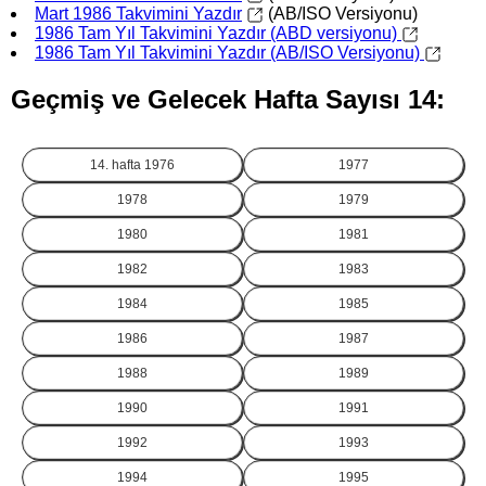
Mart 1986 Takvimini Yazdır
(AB/ISO Versiyonu)
1986 Tam Yıl Takvimini Yazdır (ABD versiyonu)
1986 Tam Yıl Takvimini Yazdır (AB/ISO Versiyonu)
Geçmiş ve Gelecek Hafta Sayısı 14:
14. hafta
1976
1977
1978
1979
1980
1981
1982
1983
1984
1985
1986
1987
1988
1989
1990
1991
1992
1993
1994
1995