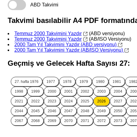
ABD Takvimi
Takvimi basılabilir A4 PDF formatında
Temmuz 2000 Takvimini Yazdır
(ABD versiyonu)
Temmuz 2000 Takvimini Yazdır
(AB/ISO Versiyonu)
2000 Tam Yıl Takvimini Yazdır (ABD versiyonu)
2000 Tam Yıl Takvimini Yazdır (AB/ISO Versiyonu)
Geçmiş ve Gelecek Hafta Sayısı 27:
27. hafta
1976
1977
1978
1979
1980
1981
198
1998
1999
2000
2001
2002
2003
2004
200
2021
2022
2023
2024
2025
2026
2027
202
2044
2045
2046
2047
2048
2049
2050
205
2067
2068
2069
2070
2071
2072
2073
207