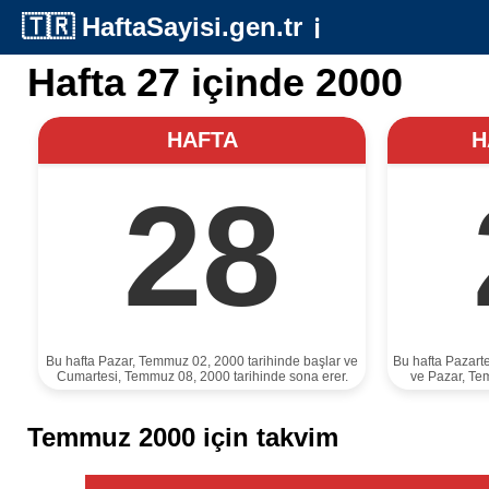
🇹🇷
HaftaSayisi.gen.tr
ℹ️
Hafta 27 içinde 2000
HAFTA
H
28
Bu hafta Pazar, Temmuz 02, 2000 tarihinde başlar ve
Bu hafta Pazart
Cumartesi, Temmuz 08, 2000 tarihinde sona erer.
ve Pazar, Te
Temmuz 2000 için takvim