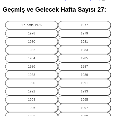
Geçmiş ve Gelecek Hafta Sayısı 27:
27. hafta
1976
1977
1978
1979
1980
1981
1982
1983
1984
1985
1986
1987
1988
1989
1990
1991
1992
1993
1994
1995
1996
1997