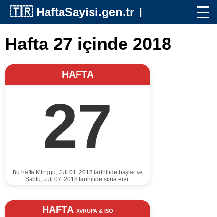
🇹🇷
HaftaSayisi.gen.tr
ℹ️
Hafta 27 içinde 2018
HAFTA
27
Bu hafta Minggu, Juli 01, 2018 tarihinde başlar ve
Sabtu, Juli 07, 2018 tarihinde sona erer.
HAFTA
AVRUPA & ISO