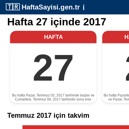
🇹🇷
HaftaSayisi.gen.tr
ℹ️
Hafta 27 içinde 2017
HAFTA
H
27
Bu hafta Pazar, Temmuz 02, 2017 tarihinde başlar ve
Bu hafta Pazart
Cumartesi, Temmuz 08, 2017 tarihinde sona erer.
ve Pazar, Te
Temmuz 2017 için takvim