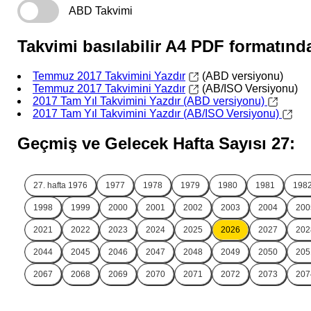
ABD Takvimi
Takvimi basılabilir A4 PDF formatında
Temmuz 2017 Takvimini Yazdır
(ABD versiyonu)
Temmuz 2017 Takvimini Yazdır
(AB/ISO Versiyonu)
2017 Tam Yıl Takvimini Yazdır (ABD versiyonu)
2017 Tam Yıl Takvimini Yazdır (AB/ISO Versiyonu)
Geçmiş ve Gelecek Hafta Sayısı 27:
27. hafta
1976
1977
1978
1979
1980
1981
198
1998
1999
2000
2001
2002
2003
2004
200
2021
2022
2023
2024
2025
2026
2027
202
2044
2045
2046
2047
2048
2049
2050
205
2067
2068
2069
2070
2071
2072
2073
207