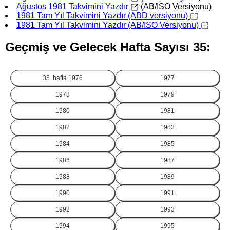
Ağustos 1981 Takvimini Yazdır
(AB/ISO Versiyonu)
1981 Tam Yıl Takvimini Yazdır (ABD versiyonu)
1981 Tam Yıl Takvimini Yazdır (AB/ISO Versiyonu)
Geçmiş ve Gelecek Hafta Sayısı 35:
35. hafta
1976
1977
1978
1979
1980
1981
1982
1983
1984
1985
1986
1987
1988
1989
1990
1991
1992
1993
1994
1995