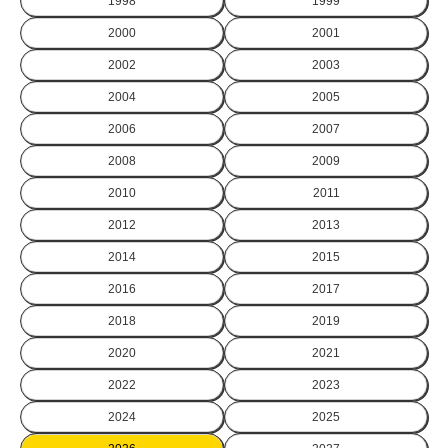
1998
1999
2000
2001
2002
2003
2004
2005
2006
2007
2008
2009
2010
2011
2012
2013
2014
2015
2016
2017
2018
2019
2020
2021
2022
2023
2024
2025