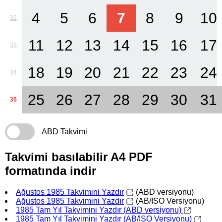
4
5
6
7
8
9
10
32
11
12
13
14
15
16
17
33
18
19
20
21
22
23
24
34
25
26
27
28
29
30
31
35
ABD Takvimi
Takvimi basılabilir A4 PDF
formatında indir
Ağustos 1985 Takvimini Yazdır
(ABD versiyonu)
Ağustos 1985 Takvimini Yazdır
(AB/ISO Versiyonu)
1985 Tam Yıl Takvimini Yazdır (ABD versiyonu)
1985 Tam Yıl Takvimini Yazdır (AB/ISO Versiyonu)