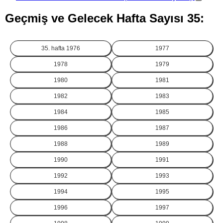
Geçmiş ve Gelecek Hafta Sayısı 35:
35. hafta
1976
1977
1978
1979
1980
1981
1982
1983
1984
1985
1986
1987
1988
1989
1990
1991
1992
1993
1994
1995
1996
1997