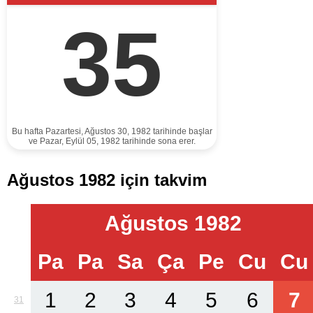
35
Bu hafta Pazartesi, Ağustos 30, 1982 tarihinde başlar
ve Pazar, Eylül 05, 1982 tarihinde sona erer.
Ağustos 1982 için takvim
Ağustos 1982
Pa
Pa
Sa
Ça
Pe
Cu
Cu
1
2
3
4
5
6
7
31