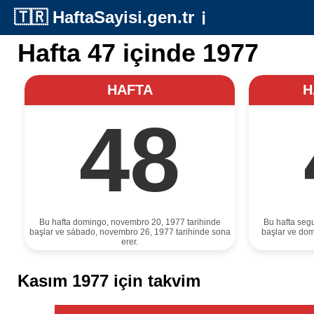
🇹🇷
HaftaSayisi.gen.tr
ℹ️
Hafta 47 içinde 1977
HAFTA
H
48
Bu hafta domingo, novembro 20, 1977 tarihinde
Bu hafta seg
başlar ve sábado, novembro 26, 1977 tarihinde sona
başlar ve dom
erer.
Kasım 1977 için takvim