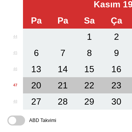
Kasım 1
Pa
Pa
Sa
Ça
1
2
44
6
7
8
9
45
13
14
15
16
46
20
21
22
23
47
27
28
29
30
48
ABD Takvimi