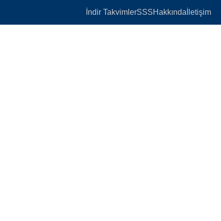
İndir Takvimler
SSS
Hakkında
İletişim