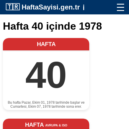
🇹🇷
HaftaSayisi.gen.tr
ℹ️
Hafta 40 içinde 1978
HAFTA
40
Bu hafta Pazar, Ekim 01, 1978 tarihinde başlar ve
Cumartesi, Ekim 07, 1978 tarihinde sona erer.
HAFTA
AVRUPA & ISO