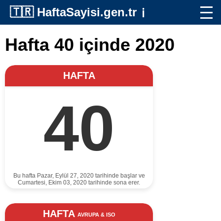
🇹🇷
HaftaSayisi.gen.tr
ℹ️
Hafta 40 içinde 2020
HAFTA
40
Bu hafta Pazar, Eylül 27, 2020 tarihinde başlar ve
Cumartesi, Ekim 03, 2020 tarihinde sona erer.
HAFTA
AVRUPA & ISO