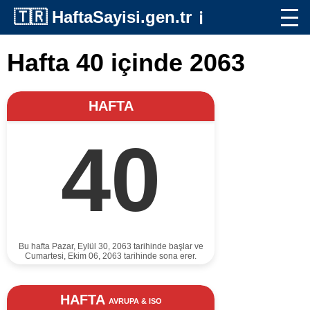
🇹🇷
HaftaSayisi.gen.tr
ℹ️
Hafta 40 içinde 2063
HAFTA
40
Bu hafta Pazar, Eylül 30, 2063 tarihinde başlar ve
Cumartesi, Ekim 06, 2063 tarihinde sona erer.
HAFTA
AVRUPA & ISO