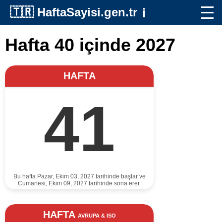
🇹🇷
HaftaSayisi.gen.tr
ℹ️
Hafta 40 içinde 2027
HAFTA
41
Bu hafta Pazar, Ekim 03, 2027 tarihinde başlar ve
Cumartesi, Ekim 09, 2027 tarihinde sona erer.
HAFTA
AVRUPA & ISO