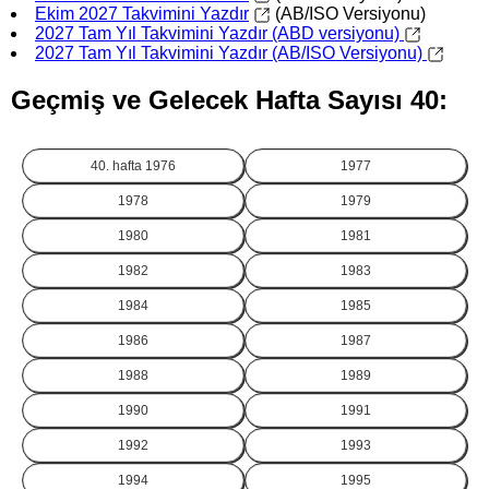
Ekim 2027 Takvimini Yazdır
(AB/ISO Versiyonu)
2027 Tam Yıl Takvimini Yazdır (ABD versiyonu)
2027 Tam Yıl Takvimini Yazdır (AB/ISO Versiyonu)
Geçmiş ve Gelecek Hafta Sayısı 40:
40. hafta
1976
1977
1978
1979
1980
1981
1982
1983
1984
1985
1986
1987
1988
1989
1990
1991
1992
1993
1994
1995